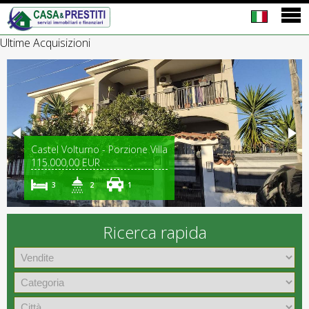
Ultime Acquisizioni
Castel Volturno - Porzione Villa
115.000,00 EUR
3
2
1
Ricerca rapida