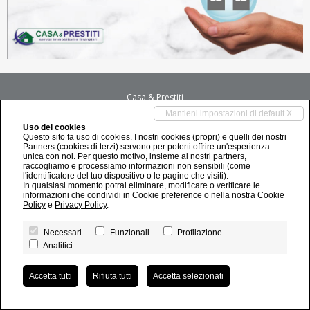
Casa & Prestiti
Mantieni impostazioni di default X
Agenzia di Castel Volturno
- P.IVA 03850040613
Uso dei cookies
tel 081 5093601 - mail
castelvolturno@casaeprestiti.com
-
Seguici su FB
Questo sito fa uso di cookies. I nostri cookies (propri) e quelli dei nostri
Partners (cookies di terzi) servono per poterti offrire un'esperienza
Privacy Policy
|
Revoca consensi
| Powered by
Miogest.com
unica con noi. Per questo motivo, insieme ai nostri partners,
raccogliamo e processiamo informazioni non sensibili (come
l'identificatore del tuo dispositivo o le pagine che visiti).
In qualsiasi momento potrai eliminare, modificare o verificare le
informazioni che condividi in
Cookie preference
o nella nostra
Cookie
Policy
e
Privacy Policy
.
Necessari
Funzionali
Profilazione
Analitici
Accetta tutti
Rifiuta tutti
Accetta selezionati